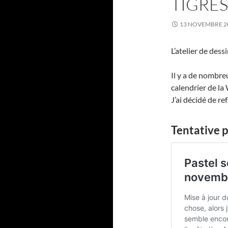
TIGRES
13 NOVEMBRE 2
L’atelier de dess
Il y a de nombreu
calendrier de la
J’ai décidé de re
Tentative 