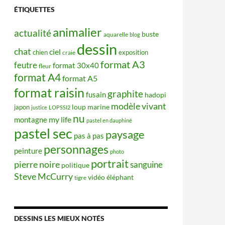
ÉTIQUETTES
animalier
actualité
buste
aquarelle
blog
dessin
chat
ciel
chien
exposition
craie
format A3
feutre
format 30x40
fleur
format A4
format A5
format raisin
graphite
fusain
hadopi
modèle vivant
japon
loup
marine
justice
LOPSSI2
nu
my life
montagne
pastel en dauphiné
pastel sec
paysage
pas à pas
personnages
peinture
photo
portrait
pierre noire
sanguine
politique
Steve McCurry
éléphant
vidéo
tigre
DESSINS LES MIEUX NOTÉS