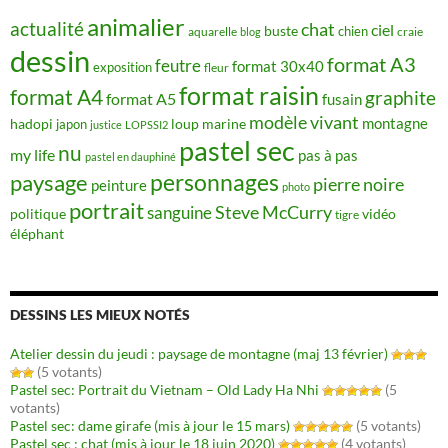
animalier
actualité
chat
ciel
buste
chien
aquarelle
craie
blog
dessin
format A3
feutre
format 30x40
exposition
fleur
format raisin
format A4
graphite
format A5
fusain
modèle vivant
montagne
hadopi
japon
loup
marine
justice
LOPSSI2
pastel sec
nu
my life
pas à pas
pastel en dauphiné
personnages
paysage
pierre noire
peinture
photo
portrait
Steve McCurry
sanguine
politique
vidéo
tigre
éléphant
DESSINS LES MIEUX NOTÉS
Atelier dessin du jeudi : paysage de montagne (maj 13 février)
(5 votants)
Pastel sec: Portrait du Vietnam – Old Lady Ha Nhi
(5
votants)
Pastel sec: dame girafe (mis à jour le 15 mars)
(5 votants)
Pastel sec : chat (mis à jour le 18 juin 2020)
(4 votants)