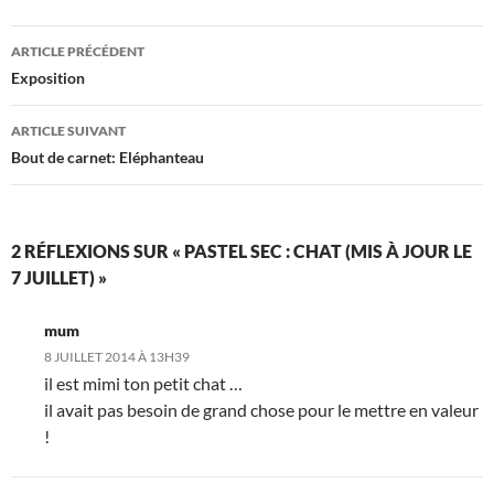
Navigation
ARTICLE PRÉCÉDENT
des
Exposition
articles
ARTICLE SUIVANT
Bout de carnet: Eléphanteau
2 RÉFLEXIONS SUR « PASTEL SEC : CHAT (MIS À JOUR LE
7 JUILLET) »
mum
8 JUILLET 2014 À 13H39
il est mimi ton petit chat …
il avait pas besoin de grand chose pour le mettre en valeur
!