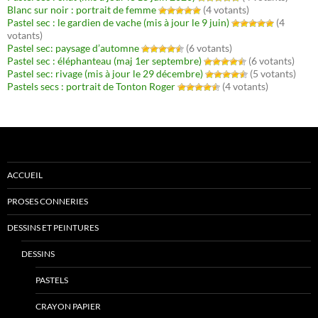
Blanc sur noir : portrait de femme
(4 votants)
Pastel sec : le gardien de vache (mis à jour le 9 juin)
(4
votants)
Pastel sec: paysage d’automne
(6 votants)
Pastel sec : éléphanteau (maj 1er septembre)
(6 votants)
Pastel sec: rivage (mis à jour le 29 décembre)
(5 votants)
Pastels secs : portrait de Tonton Roger
(4 votants)
ACCUEIL
PROSES CONNERIES
DESSINS ET PEINTURES
DESSINS
PASTELS
CRAYON PAPIER