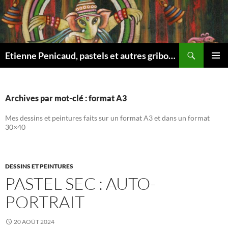
Aller
au
contenu
Recherche
Etienne Penicaud, pastels et autres gribouillages …
MENU
PRINCI
Archives par mot-clé : format A3
Mes dessins et peintures faits sur un format A3 et dans un format
30×40
DESSINS ET PEINTURES
PASTEL SEC : AUTO-
PORTRAIT
20 AOÛT 2024