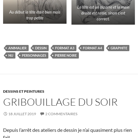
La tête est un bizarre et la main
Au début la tête était bien mais
droite est ratée, sinon c’est
trop petite
correct.
ANIMALIER
DESSIN
FORMAT A3
FORMAT A4
GRAPHITE
NU
PERSONNAGES
PIERRE NOIRE
DESSINS ET PEINTURES
GRIBOUILLAGE DU SOIR
18 JUILLET 2019
2 COMMENTAIRES
Depuis l’arrêt des ateliers de dessin je n’ai quasiment plus rien
fait.