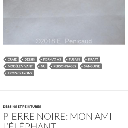
CRAIE
DESSIN
FORMAT A3
FUSAIN
KRAFT
MODÈLE VIVANT
NU
PERSONNAGES
SANGUINE
TROIS CRAYONS
DESSINS ET PEINTURES
PIERRE NOIRE: MON AMI
L’ÉLÉPHANT