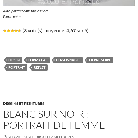
Auto-portrait dans une cuillère.
Pierre noire.
(
3
vote(s), moyenne:
4,67
sur 5)
DESSIN
FORMAT A3
PERSONNAGES
PIERRE NOIRE
PORTRAIT
REFLET
DESSINS ET PEINTURES
BLANC SUR NOIR :
PORTRAIT DE FEMME
20 AVRIL 2020
3 COMMENTAIRES