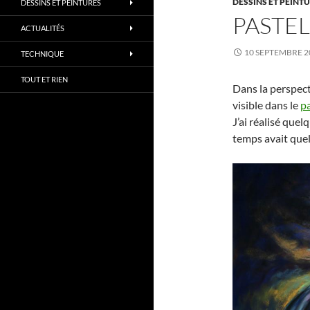
DESSINS ET PEINT
DESSINS ET PEINTURES
PASTEL
ACTUALITÉS
10 SEPTEMBRE 2
TECHNIQUE
TOUT ET RIEN
Dans la perspecti
visible dans le
pa
J’ai réalisé que
temps avait que