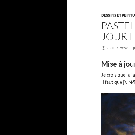
DESSINS ET PEINT
PASTEL 
JOUR L
25 JUIN 2020
Mise à jou
Je crois que j’ai
Il faut que j’y ré