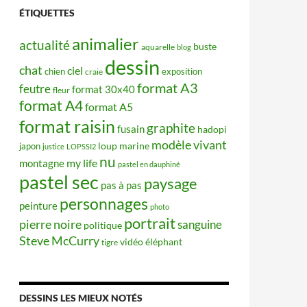
ÉTIQUETTES
animalier
actualité
buste
aquarelle
blog
dessin
chat
ciel
chien
exposition
craie
format A3
feutre
format 30x40
fleur
format A4
format A5
format raisin
graphite
fusain
hadopi
modèle vivant
japon
loup
marine
justice
LOPSSI2
nu
my life
montagne
pastel en dauphiné
pastel sec
paysage
pas à pas
personnages
peinture
photo
portrait
pierre noire
sanguine
politique
Steve McCurry
éléphant
vidéo
tigre
DESSINS LES MIEUX NOTÉS