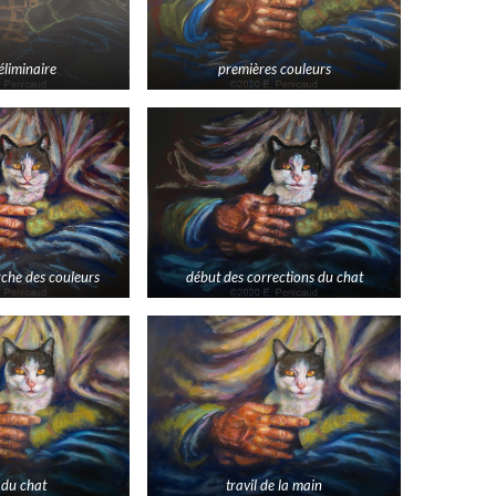
éliminaire
premières couleurs
rche des couleurs
début des corrections du chat
 du chat
travil de la main