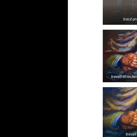
tracé pr
travail et reche
travail