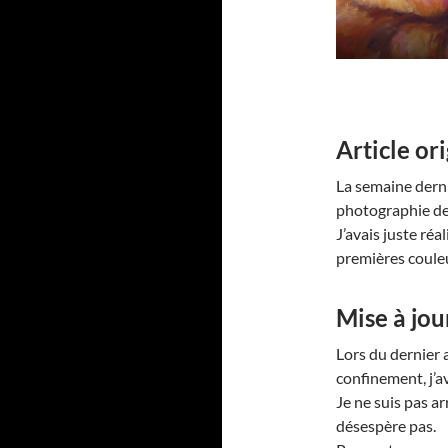
Article or
La semaine dern
photographie de
J’avais juste réa
premières coule
Mise à jou
Lors du dernier 
confinement, j’a
Je ne suis pas ar
désespère pas.