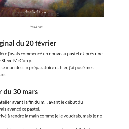
détails du chat
Pas à pas
iginal du 20 février
ière j’avais commencé un nouveau pastel d’après une
 Steve McCurry.
lisé mon dessin préparatoire et hier, j’ai posé mes
urs.
r du 30 mars
atelier avant la fin du m… avant le début du
vais avancé ce pastel.
rivé à rendre la main comme je le voudrais, mais je ne