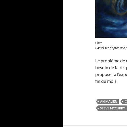
Chat
Pastel sec d’après une
Le problème de re
besoin de faire
proposer à l’expo
fin du mois.
ANIMALIER
C
STEVE MCCURRY