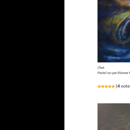
Chat.
Pastel sec par Etienne
(
4
vote