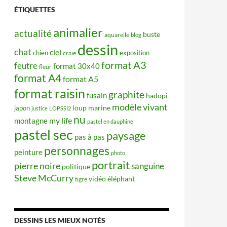
ÉTIQUETTES
animalier
actualité
buste
aquarelle
blog
dessin
chat
ciel
chien
exposition
craie
format A3
feutre
format 30x40
fleur
format A4
format A5
format raisin
graphite
fusain
hadopi
modèle vivant
japon
loup
marine
justice
LOPSSI2
nu
my life
montagne
pastel en dauphiné
pastel sec
paysage
pas à pas
personnages
peinture
photo
portrait
pierre noire
sanguine
politique
Steve McCurry
éléphant
vidéo
tigre
DESSINS LES MIEUX NOTÉS