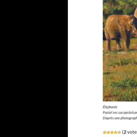
Éléphants
Pastel sec sur pastelc
D’après une photographi
(
2
vote