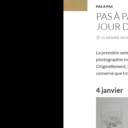
PAS À PAS
PAS À 
JOUR D
13 JANVIER 2023
La première sema
photographie tr
Originellement, i
conservé que troi
4 janvier