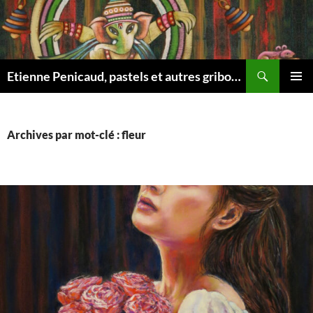
Aller
au
contenu
Recherche
Etienne Penicaud, pastels et autres gribouillages …
MENU
PRINCI
Archives par mot-clé : fleur