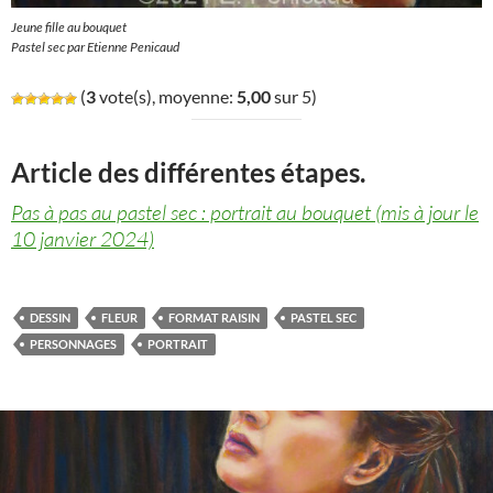
Jeune fille au bouquet
Pastel sec par Etienne Penicaud
(
3
vote(s), moyenne:
5,00
sur 5)
Article des différentes étapes.
Pas à pas au pastel sec : portrait au bouquet (mis à jour le
10 janvier 2024)
DESSIN
FLEUR
FORMAT RAISIN
PASTEL SEC
PERSONNAGES
PORTRAIT