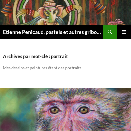
Aller
au
contenu
Recherche
Etienne Penicaud, pastels et autres gribouillages …
MENU
PRINCI
Archives par mot-clé : portrait
Mes dessins et peintures étant des portraits