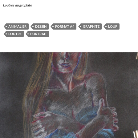
Loutres au graphite
ANIMALIER
DESSIN
FORMAT A4
GRAPHITE
LOUP
LOUTRE
PORTRAIT