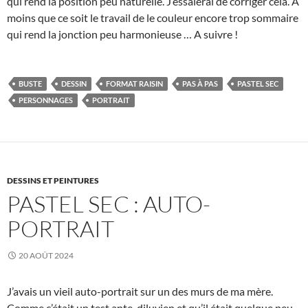
qui rend la position peu naturelle. J’essaierai de corriger cela. A
moins que ce soit le travail de le couleur encore trop sommaire
qui rend la jonction peu harmonieuse … A suivre !
BUSTE
DESSIN
FORMAT RAISIN
PAS À PAS
PASTEL SEC
PERSONNAGES
PORTRAIT
DESSINS ET PEINTURES
PASTEL SEC : AUTO-
PORTRAIT
20 AOÛT 2024
J’avais un vieil auto-portrait sur un des murs de ma mère.
Comme c’était un test ante-diluvien et qu’il était quelque peu