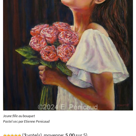
Jeune fille au bouquet
Pastel sec par Etienne Penicaud
(
3
vote(s), moyenne:
5,00
sur 5)