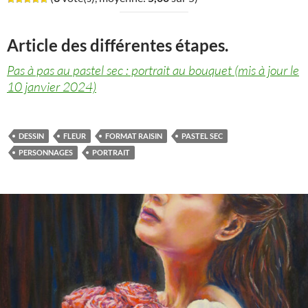
Article des différentes étapes.
Pas à pas au pastel sec : portrait au bouquet (mis à jour le
10 janvier 2024)
DESSIN
FLEUR
FORMAT RAISIN
PASTEL SEC
PERSONNAGES
PORTRAIT