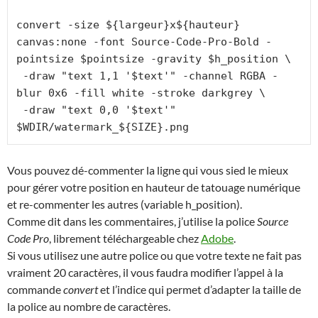
convert -size ${largeur}x${hauteur} 
canvas:none -font Source-Code-Pro-Bold -
pointsize $pointsize -gravity $h_position \

 -draw "text 1,1 '$text'" -channel RGBA -
blur 0x6 -fill white -stroke darkgrey \

 -draw "text 0,0 '$text'" 
$WDIR/watermark_${SIZE}.png
Vous pouvez dé-commenter la ligne qui vous sied le mieux
pour gérer votre position en hauteur de tatouage numérique
et re-commenter les autres (variable h_position).
Comme dit dans les commentaires, j’utilise la police
Source
Code Pro
, librement téléchargeable chez
Adobe
.
Si vous utilisez une autre police ou que votre texte ne fait pas
vraiment 20 caractères, il vous faudra modifier l’appel à la
commande
convert
et l’indice qui permet d’adapter la taille de
la police au nombre de caractères.