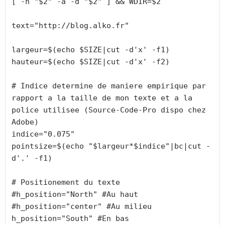
[ -n "$2" -a -d "$2" ] && WDIR=$2

text="http://blog.alko.fr"

largeur=$(echo $SIZE|cut -d'x' -f1)

hauteur=$(echo $SIZE|cut -d'x' -f2)

# Indice determine de maniere empirique par 
rapport a la taille de mon texte et a la 
police utilisee (Source-Code-Pro dispo chez 
Adobe)

indice="0.075"

pointsize=$(echo "$largeur*$indice"|bc|cut -
d'.' -f1)

# Positionement du texte

#h_position="North" #Au haut

#h_position="center" #Au milieu

h_position="South" #En bas
