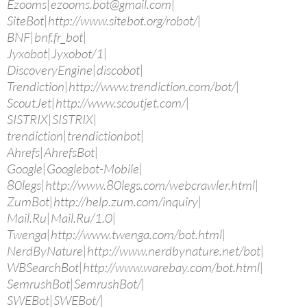
Ezooms|ezooms.bot@gmail.com|
SiteBot|http://www.sitebot.org/robot/|
BNF|bnf.fr_bot|
Jyxobot|Jyxobot/1|
DiscoveryEngine|discobot|
Trendiction|http://www.trendiction.com/bot/|
ScoutJet|http://www.scoutjet.com/|
SISTRIX|SISTRIX|
trendiction|trendictionbot|
Ahrefs|AhrefsBot|
Google|Googlebot-Mobile|
80legs|http://www.80legs.com/webcrawler.html|
ZumBot|http://help.zum.com/inquiry|
Mail.Ru|Mail.Ru/1.0|
Twenga|http://www.twenga.com/bot.html|
NerdByNature|http://www.nerdbynature.net/bot|
WBSearchBot|http://www.warebay.com/bot.html|
SemrushBot|SemrushBot/|
SWEBot|SWEBot/|