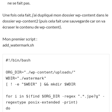
ne se fait pas.
Une fois cela fait, j’ai dupliqué mon dossier wp-content dans le
dossier wp-content2 (puis cela fait une sauvegarde car on va
écraser le contenu de wp-content).
Mon premier script :
add_watermark.sh
#!/bin/bash

ORG_DIR="./wp-content/uploads/"

WDIR="./watermark"

[ ! -e "$WDIR" ] && mkdir $WDIR

for i in $(find $ORG_DIR -regex ".*.jpe?g" -
regextype posix-extended -print)

do
