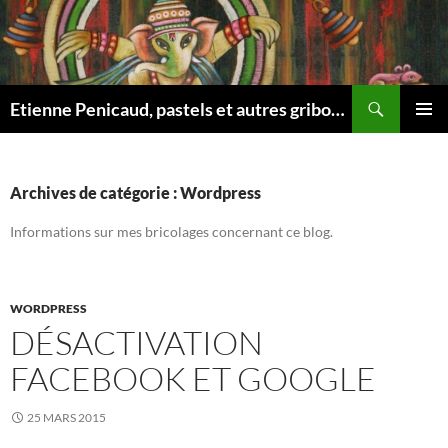
Aller
au
contenu
Recherche
Etienne Penicaud, pastels et autres gribouillages …
MENU
PRINCI
Archives de catégorie : Wordpress
Informations sur mes bricolages concernant ce blog.
WORDPRESS
DÉSACTIVATION
FACEBOOK ET GOOGLE
25 MARS 2015