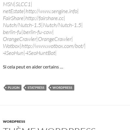
MSN|SLCC1|
netEstate|http://www.sengine.info|
FairShare|http://fairshare.cc|
Nutch/Nutch-1.5|Nutch/Nutch-1.5|
berlin-fu|berlin-fu-cow|
OrangeCrawler|OrangeCrawler|
Wotbox|http://www.wotbox.com/bot/|
4SeoHun|4SeoHuntBot|
Si cela peut en aider certains …
PLUGIN
STATPRESS
WORDPRESS
WORDPRESS