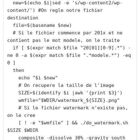
  new=$(echo $i|sed -e 's/wp-content2/wp-
content/') #On regle notre fichier 
destination

  file=$(basename $new)

  # Si le fichier commence par 201x et ne 
contient pas le mot modele, on le traite

  if [ $(expr match $file "20[01][0-9].*") -
ne 0 -a $(expr match $file ".*modele.*") -eq 
0 ]

  then

    echo "$i $new"

    # On recupere la taille de l'image

    SIZE=$(identify $i |awk '{print $3}')

    wmfile="$WDIR/watermark_${SIZE}.png"

    # Si le fichier watermark n'existe pas, 
on le cree

    [ ! -e "$wmfile" ] && ./do_watermark.sh 
$SIZE $WDIR

    composite -dissolve 30% -gravity south 