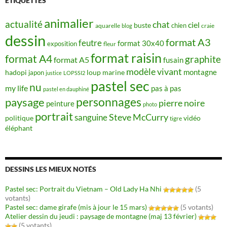
ÉTIQUETTES
animalier
actualité
chat
ciel
buste
chien
aquarelle
craie
blog
dessin
format A3
feutre
format 30x40
exposition
fleur
format raisin
format A4
graphite
format A5
fusain
modèle vivant
montagne
hadopi
japon
loup
marine
justice
LOPSSI2
pastel sec
nu
my life
pas à pas
pastel en dauphiné
personnages
paysage
pierre noire
peinture
photo
portrait
Steve McCurry
sanguine
politique
vidéo
tigre
éléphant
DESSINS LES MIEUX NOTÉS
Pastel sec: Portrait du Vietnam – Old Lady Ha Nhi
(5
votants)
Pastel sec: dame girafe (mis à jour le 15 mars)
(5 votants)
Atelier dessin du jeudi : paysage de montagne (maj 13 février)
(5 votants)