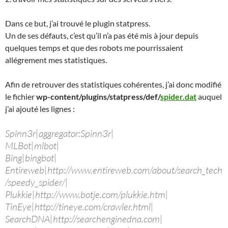
Dans ce but, j’ai trouvé le plugin statpress.
Un de ses défauts, c’est qu’il n’a pas été mis à jour depuis
quelques temps et que des robots me pourrissaient
allégrement mes statistiques.
Afin de retrouver des statistiques cohérentes, j’ai donc modifié
le fichier
wp-content/plugins/statpress/def/
spider.dat
auquel
j’ai ajouté les lignes :
Spinn3r|aggregator:Spinn3r|
MLBot|mlbot|
Bing|bingbot|
Entireweb|http://www.entireweb.com/about/search_tech
/speedy_spider/|
Plukkie|http://www.botje.com/plukkie.htm|
TinEye|http://tineye.com/crawler.html|
SearchDNA|http://searchenginedna.com|