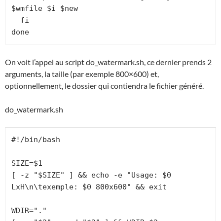
$wmfile $i $new

  fi

done
On voit l’appel au script do_watermark.sh, ce dernier prends 2
arguments, la taille (par exemple 800×600) et,
optionnellement, le dossier qui contiendra le fichier généré.
do_watermark.sh
#!/bin/bash

SIZE=$1

[ -z "$SIZE" ] && echo -e "Usage: $0 
LxH\n\texemple: $0 800x600" && exit

WDIR="."
