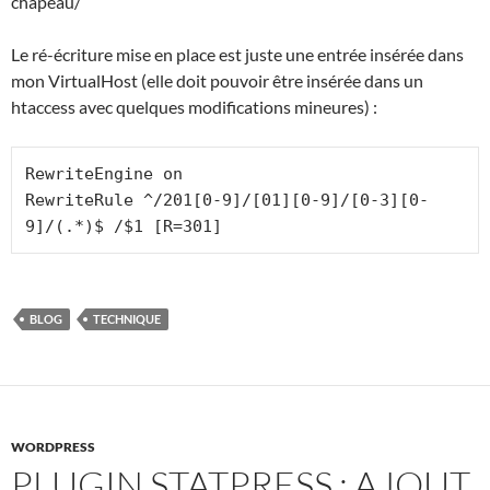
chapeau/
Le ré-écriture mise en place est juste une entrée insérée dans
mon VirtualHost (elle doit pouvoir être insérée dans un
htaccess avec quelques modifications mineures) :
RewriteEngine on

RewriteRule ^/201[0-9]/[01][0-9]/[0-3][0-
9]/(.*)$ /$1 [R=301]
BLOG
TECHNIQUE
WORDPRESS
PLUGIN STATPRESS : AJOUT