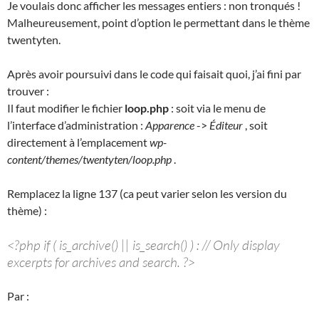
Je voulais donc afficher les messages entiers : non tronqués !
Malheureusement, point d’option le permettant dans le thème
twentyten.
Après avoir poursuivi dans le code qui faisait quoi, j’ai fini par
trouver :
Il faut modifier le fichier
loop.php
: soit via le menu de
l’interface d’administration :
Apparence
->
Éditeur
, soit
directement à l’emplacement
wp-
content/themes/twentyten/loop.php
.
Remplacez la ligne 137 (ca peut varier selon les version du
thème) :
<?php if ( is_archive() || is_search() ) : // Only display
excerpts for archives and search. ?>
Par :