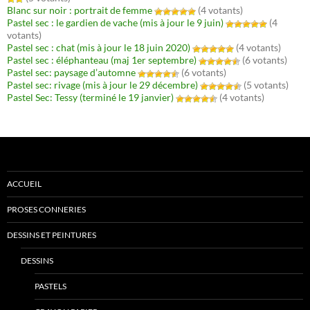
Blanc sur noir : portrait de femme
(4 votants)
Pastel sec : le gardien de vache (mis à jour le 9 juin)
(4
votants)
Pastel sec : chat (mis à jour le 18 juin 2020)
(4 votants)
Pastel sec : éléphanteau (maj 1er septembre)
(6 votants)
Pastel sec: paysage d’automne
(6 votants)
Pastel sec: rivage (mis à jour le 29 décembre)
(5 votants)
Pastel Sec: Tessy (terminé le 19 janvier)
(4 votants)
ACCUEIL
PROSES CONNERIES
DESSINS ET PEINTURES
DESSINS
PASTELS