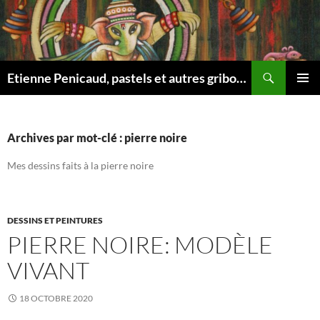
Aller
au
contenu
Recherche
Etienne Penicaud, pastels et autres gribouillages …
MENU
PRINCI
Archives par mot-clé : pierre noire
Mes dessins faits à la pierre noire
DESSINS ET PEINTURES
PIERRE NOIRE: MODÈLE
VIVANT
18 OCTOBRE 2020