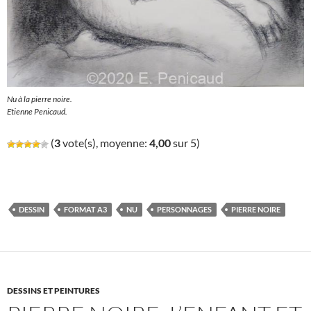
Nu à la pierre noire.
Etienne Penicaud.
(
3
vote(s), moyenne:
4,00
sur 5)
DESSIN
FORMAT A3
NU
PERSONNAGES
PIERRE NOIRE
DESSINS ET PEINTURES