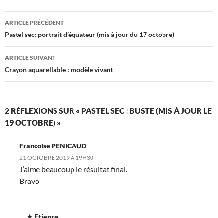
Navigation
ARTICLE PRÉCÉDENT
des
Pastel sec: portrait d’équateur (mis à jour du 17 octobre)
articles
ARTICLE SUIVANT
Crayon aquarellable : modèle vivant
2 RÉFLEXIONS SUR « PASTEL SEC : BUSTE (MIS À JOUR LE
19 OCTOBRE) »
Francoise PENICAUD
21 OCTOBRE 2019 À 19H30
J’aime beaucoup le résultat final.
Bravo
Etienne