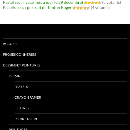
Pastel sec: rivage (mis à jour le 29 décembre)
(5 votants)
Pastels secs : portrait de Tonton Roger
(4 votants)
ACCUEIL
PROSES CONNERIES
DESSINS ET PEINTURES
DESSINS
PASTELS
CRAYON PAPIER
FEUTRES
PIERRE NOIRE
PEINTURES