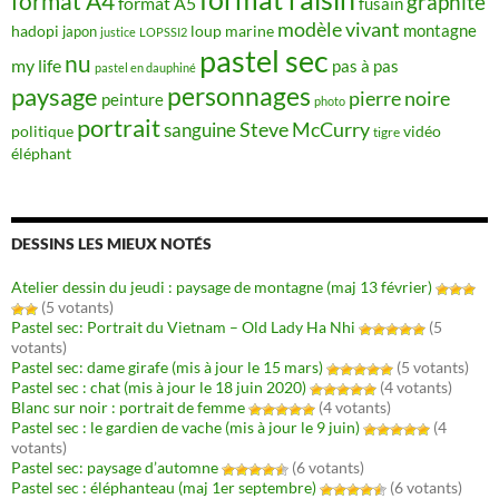
format A4
graphite
format A5
fusain
modèle vivant
montagne
hadopi
japon
loup
marine
justice
LOPSSI2
pastel sec
nu
my life
pas à pas
pastel en dauphiné
personnages
paysage
pierre noire
peinture
photo
portrait
Steve McCurry
sanguine
politique
vidéo
tigre
éléphant
DESSINS LES MIEUX NOTÉS
Atelier dessin du jeudi : paysage de montagne (maj 13 février)
(5 votants)
Pastel sec: Portrait du Vietnam – Old Lady Ha Nhi
(5
votants)
Pastel sec: dame girafe (mis à jour le 15 mars)
(5 votants)
Pastel sec : chat (mis à jour le 18 juin 2020)
(4 votants)
Blanc sur noir : portrait de femme
(4 votants)
Pastel sec : le gardien de vache (mis à jour le 9 juin)
(4
votants)
Pastel sec: paysage d’automne
(6 votants)
Pastel sec : éléphanteau (maj 1er septembre)
(6 votants)