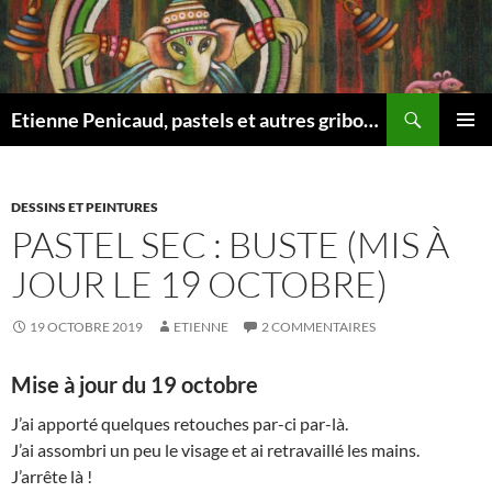
Aller
au
contenu
Recherche
Etienne Penicaud, pastels et autres gribouillages …
MENU
PRINCI
DESSINS ET PEINTURES
PASTEL SEC : BUSTE (MIS À
JOUR LE 19 OCTOBRE)
19 OCTOBRE 2019
ETIENNE
2 COMMENTAIRES
Mise à jour du 19 octobre
J’ai apporté quelques retouches par-ci par-là.
J’ai assombri un peu le visage et ai retravaillé les mains.
J’arrête là !