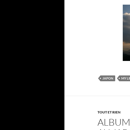
JAPON
MY LI
TOUT ET RIEN
ALBUM