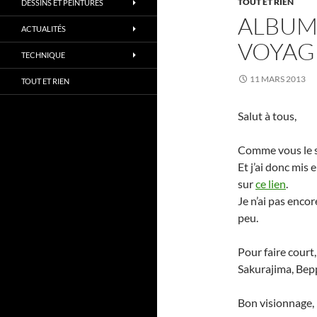
TOUT ET RIEN
DESSINS ET PEINTURES
ALBUM 
ACTUALITÉS
VOYAG
TECHNIQUE
11 MARS 2013
TOUT ET RIEN
Salut à tous,
Comme vous le sa
Et j’ai donc mis e
sur
ce lien
.
Je n’ai pas enco
peu.
Pour faire court,
Sakurajima, Bep
Bon visionnage,