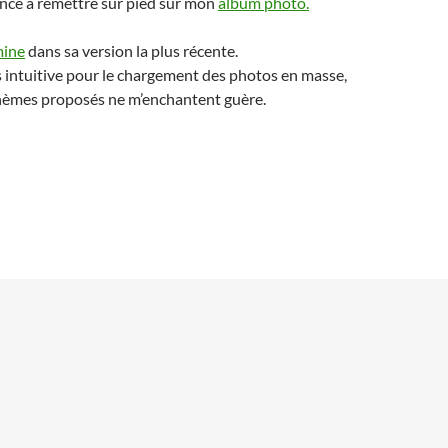
ncé à remettre sur pied sur mon
album photo.
mine
dans sa version la plus récente.
us intuitive pour le chargement des photos en masse,
thèmes proposés ne m’enchantent guère.