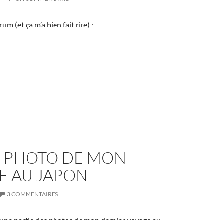
um (et ça m’a bien fait rire) :
 PHOTO DE MON
E AU JAPON
3 COMMENTAIRES
é une partie des photos de mon dernier voyage au