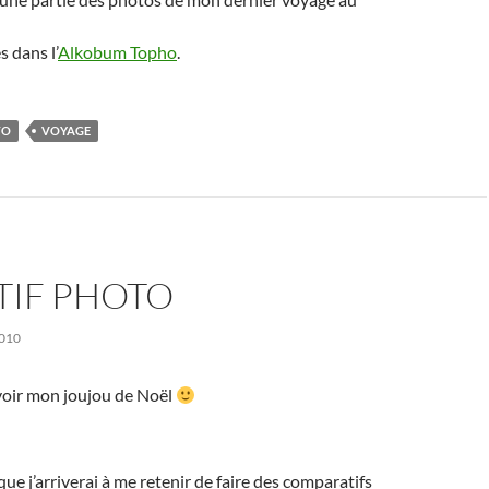
s dans l’
Alkobum Topho
.
TO
VOYAGE
TIF PHOTO
010
voir mon joujou de Noël
ue j’arriverai à me retenir de faire des comparatifs