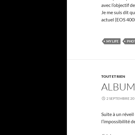
avec l’objectif d
Je me suis dit q
actuel (EOS 400D)
MY LIFE
PHO
TOUT ET RIEN
ALBUM
2 SEPTEMBRE 20
Suite à un révei
l’impossibilité d