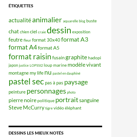
ÉTIQUETTES
animalier
actualité
buste
aquarelle
blog
dessin
chat
ciel
chien
exposition
craie
format A3
feutre
format 30x40
fleur
format A4
format A5
format raisin
graphite
fusain
hadopi
modèle vivant
japon
loup
marine
justice
LOPSSI2
nu
my life
montagne
pastel en dauphiné
pastel sec
paysage
pas à pas
personnages
peinture
photo
portrait
pierre noire
sanguine
politique
Steve McCurry
éléphant
vidéo
tigre
DESSINS LES MIEUX NOTÉS