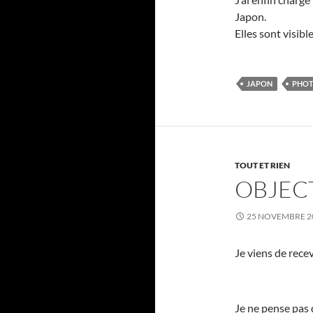
Japon.
Elles sont visible
JAPON
PHO
TOUT ET RIEN
OBJEC
25 NOVEMBRE 2
Je viens de rece
Je ne pense pas q