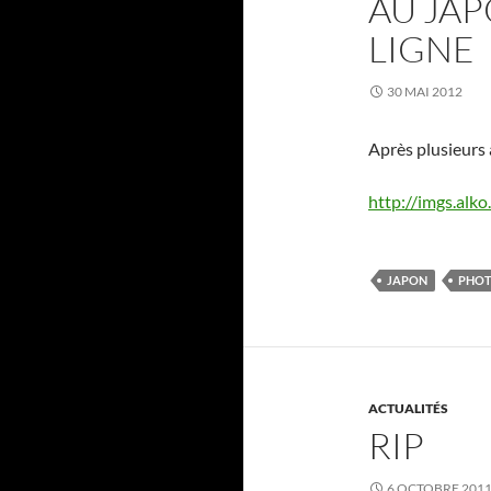
AU JA
LIGNE
30 MAI 2012
Après plusieurs 
http://imgs.alk
JAPON
PHO
ACTUALITÉS
RIP
6 OCTOBRE 201