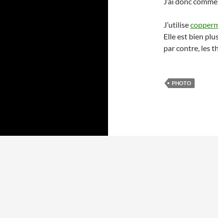
J’ai donc comme
J’utilise
copper
Elle est bien pl
par contre, les 
PHOTO