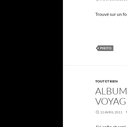
Trouvé sur un for
PHOTO
TOUT ET RIEN
ALBUM
VOYAG
12 AVRIL 2011
J’ai enfin charg