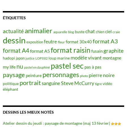
ÉTIQUETTES
animalier
actualité
chat
ciel
buste
chien
aquarelle
craie
blog
dessin
format A3
feutre
format 30x40
exposition
fleur
format raisin
format A4
graphite
format A5
fusain
modèle vivant
montagne
hadopi
japon
loup
marine
justice
LOPSSI2
pastel sec
nu
my life
pas à pas
pastel en dauphiné
personnages
paysage
pierre noire
peinture
photo
portrait
Steve McCurry
sanguine
politique
vidéo
tigre
éléphant
DESSINS LES MIEUX NOTÉS
Atelier dessin du jeudi : paysage de montagne (maj 13 février)