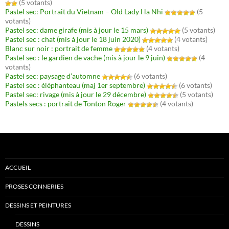
(5 votants)
Pastel sec: Portrait du Vietnam – Old Lady Ha Nhi
(5
votants)
Pastel sec: dame girafe (mis à jour le 15 mars)
(5 votants)
Pastel sec : chat (mis à jour le 18 juin 2020)
(4 votants)
Blanc sur noir : portrait de femme
(4 votants)
Pastel sec : le gardien de vache (mis à jour le 9 juin)
(4
votants)
Pastel sec: paysage d’automne
(6 votants)
Pastel sec : éléphanteau (maj 1er septembre)
(6 votants)
Pastel sec: rivage (mis à jour le 29 décembre)
(5 votants)
Pastels secs : portrait de Tonton Roger
(4 votants)
ACCUEIL
PROSES CONNERIES
DESSINS ET PEINTURES
DESSINS