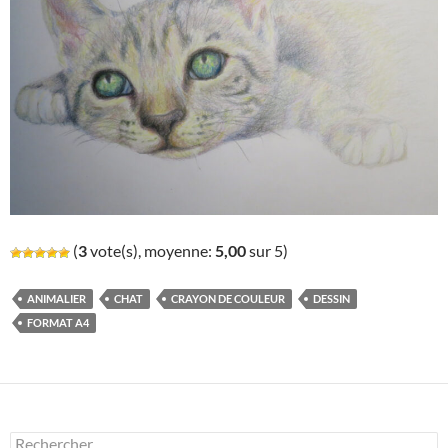
(
3
vote(s), moyenne:
5,00
sur 5)
ANIMALIER
CHAT
CRAYON DE COULEUR
DESSIN
FORMAT A4
Rechercher :