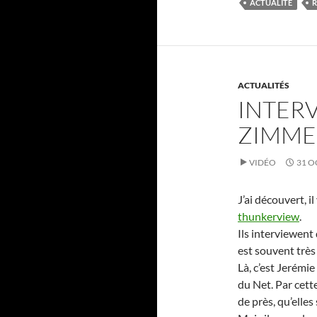
ACTUALITÉ
ACTUALITÉS
INTER
ZIMM
VIDÉO
31 O
J’ai découvert, i
thunkerview
.
Ils interviewent
est souvent très 
Là, c’est Jerémi
du Net. Par cett
de près, qu’elle