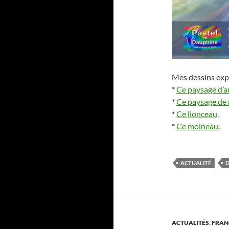
Mes dessins exp
*
Ce paysage d’
*
Ce paysage de
*
Ce lionceau
.
*
Ce moineau
.
ACTUALITÉ
D
ACTUALITÉS
,
FRAN