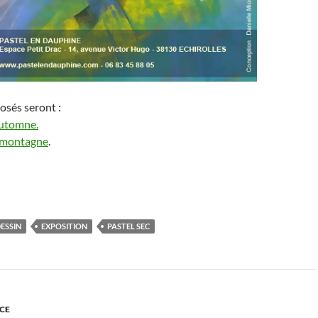
osés seront :
automne.
 montagne
.
ESSIN
EXPOSITION
PASTEL SEC
CE