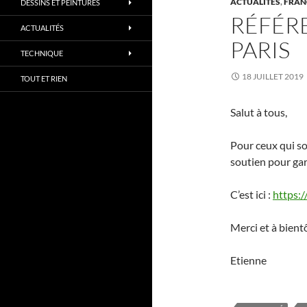
ACTUALITÉS
,
FRAN
DESSINS ET PEINTURES
RÉFÉR
ACTUALITÉS
PARIS
TECHNIQUE
18 JUILLET 2019
TOUT ET RIEN
Salut à tous,
Pour ceux qui so
soutien pour gar
C’est ici :
https:/
Merci et à bientô
Etienne