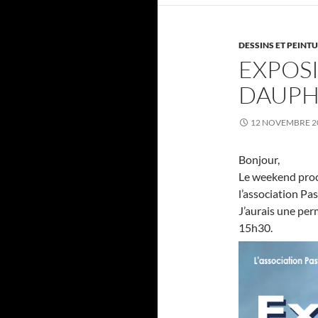
DESSINS ET PEINT
EXPOSI
DAUPH
12 NOVEMBRE 2
Bonjour,
Le weekend proch
l’association Pa
J’aurais une per
15h30.