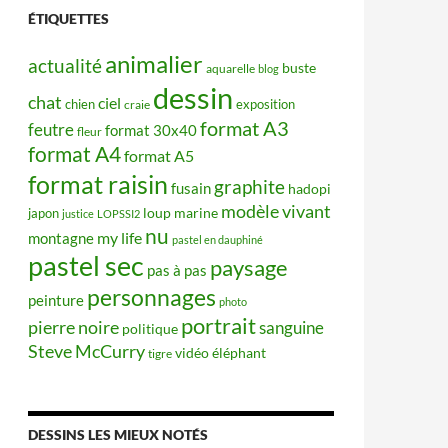
ÉTIQUETTES
animalier
actualité
buste
aquarelle
blog
dessin
chat
ciel
chien
exposition
craie
format A3
feutre
format 30x40
fleur
format A4
format A5
format raisin
graphite
fusain
hadopi
modèle vivant
japon
loup
marine
justice
LOPSSI2
nu
my life
montagne
pastel en dauphiné
pastel sec
paysage
pas à pas
personnages
peinture
photo
portrait
pierre noire
sanguine
politique
Steve McCurry
éléphant
vidéo
tigre
DESSINS LES MIEUX NOTÉS