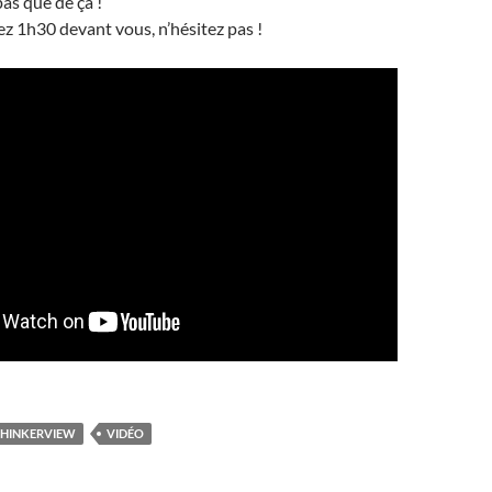
pas que de ça !
ez 1h30 devant vous, n’hésitez pas !
HINKERVIEW
VIDÉO