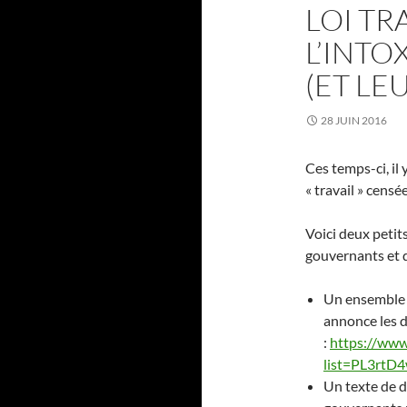
LOI TR
L’INT
(ET LE
28 JUIN 2016
Ces temps-ci, il
« travail » censé
Voici deux petit
gouvernants et d
Un ensemble 
annonce les d
:
https://www
list=PL3rtD
Un texte de d