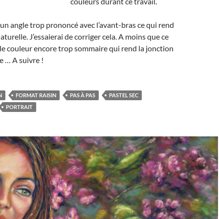
couleurs durant ce travail.
 un angle trop prononcé avec l’avant-bras ce qui rend
aturelle. J’essaierai de corriger cela. A moins que ce
e le couleur encore trop sommaire qui rend la jonction
 … A suivre !
N
FORMAT RAISIN
PAS À PAS
PASTEL SEC
PORTRAIT