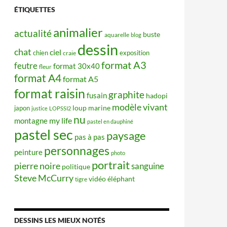
ÉTIQUETTES
animalier
actualité
buste
aquarelle
blog
dessin
chat
ciel
chien
exposition
craie
format A3
feutre
format 30x40
fleur
format A4
format A5
format raisin
graphite
fusain
hadopi
modèle vivant
japon
loup
marine
justice
LOPSSI2
nu
my life
montagne
pastel en dauphiné
pastel sec
paysage
pas à pas
personnages
peinture
photo
portrait
pierre noire
sanguine
politique
Steve McCurry
éléphant
vidéo
tigre
DESSINS LES MIEUX NOTÉS