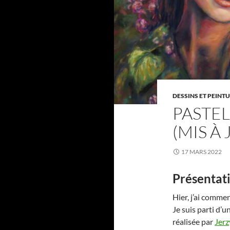
DESSINS ET PEINT
PASTEL
(MIS À
17 MARS 2022
Présentat
Hier, j’ai comme
Je suis parti d’
réalisée par
Jerz