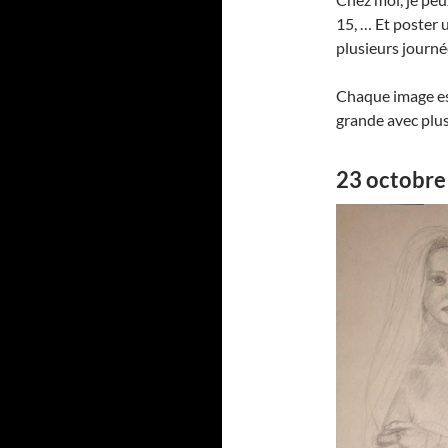
15, … Et poster
plusieurs journé
Chaque image est
grande avec plus
23 octobre