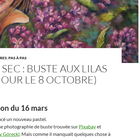
URES
,
PAS À PAS
 SEC : BUSTE AUX LILAS
 JOUR LE 8 OCTOBRE)
ion du 16 mars
ncé un nouveau pastel.
une photographie de buste trouvée sur
Pixabay
et
y Górecki
. Mais comme il manquait quelques chose à