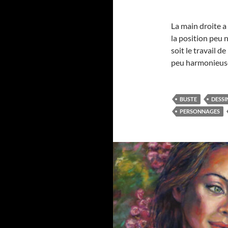
La main droite a
la position peu n
soit le travail d
peu harmonieuse
BUSTE
DESSI
PERSONNAGES