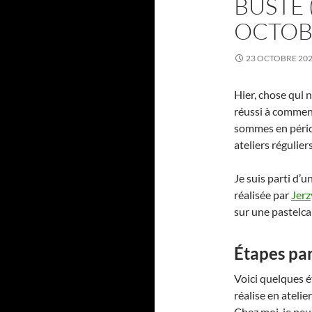
BUSTE 
OCTOB
23 OCTOBRE 20
Hier, chose qui n
réussi à commenc
sommes en pério
ateliers régulier
Je suis parti d’
réalisée par
Jerz
sur une pastelca
Étapes pa
Voici quelques é
réalise en atelie
Chez moi, je peu