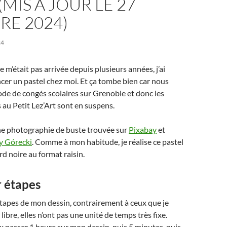
(MIS À JOUR LE 27
RE 2024)
24
e m’était pas arrivée depuis plusieurs années, j’ai
er un pastel chez moi. Et ça tombe bien car nous
de de congés scolaires sur Grenoble et donc les
s au Petit Lez’Art sont en suspens.
une photographie de buste trouvée sur
Pixabay
et
y Górecki
. Comme à mon habitude, je réalise ce pastel
rd noire au format raisin.
r étapes
tapes de mon dessin, contrairement à ceux que je
r libre, elles n’ont pas une unité de temps très fixe.
x passer 1 heure sur mon dessin, puis 5 minutes, puis