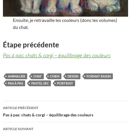
Ensuite, je retravaille les couleurs (donc les volumes)
du chat.
Étape précédente
Pas à pas: chats & corgi – équilibrage des couleurs
ANIMALIER
CHAT
CHIEN
DESSIN
FORMAT RAISIN
PAS À PAS
PASTEL SEC
PORTRAIT
Navigation
ARTICLE PRÉCÉDENT
des
Pas à pas: chats & corgi – équilibrage des couleurs
articles
ARTICLE SUIVANT