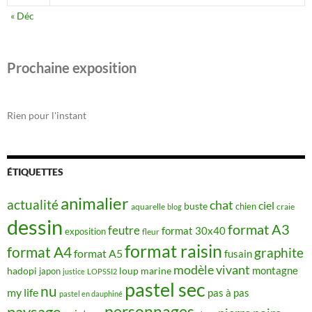
« Déc
Prochaine exposition
Rien pour l'instant
ÉTIQUETTES
animalier
actualité
chat
ciel
buste
chien
aquarelle
craie
blog
dessin
format A3
feutre
format 30x40
exposition
fleur
format raisin
format A4
graphite
format A5
fusain
modèle vivant
montagne
hadopi
japon
loup
marine
justice
LOPSSI2
pastel sec
nu
my life
pas à pas
pastel en dauphiné
personnages
paysage