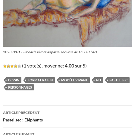
2023-03-17 – Modèle vivant au pastel sec Pose de 1h30~1h40
(
1
vote(s), moyenne:
4,00
sur 5)
DESSIN
FORMAT RAISIN
MODÈLE VIVANT
NU
PASTEL SEC
PERSONNAGES
Navigation
ARTICLE PRÉCÉDENT
des
Pastel sec : Éléphants
articles
ARTICLE SUIVANT