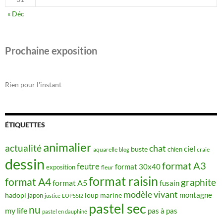
« Déc
Prochaine exposition
Rien pour l'instant
ÉTIQUETTES
animalier
actualité
chat
ciel
buste
chien
aquarelle
craie
blog
dessin
format A3
feutre
format 30x40
exposition
fleur
format raisin
format A4
graphite
format A5
fusain
modèle vivant
montagne
hadopi
japon
loup
marine
justice
LOPSSI2
pastel sec
nu
my life
pas à pas
pastel en dauphiné