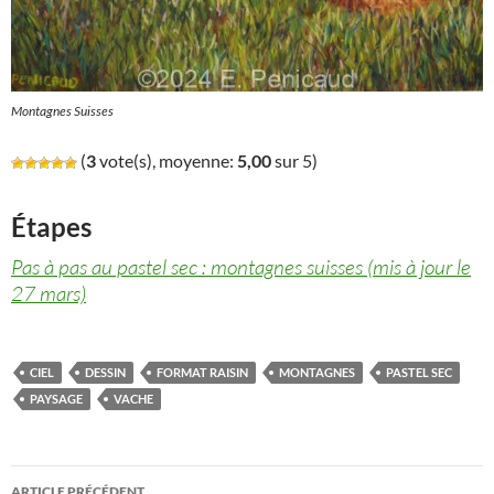
Montagnes Suisses
(
3
vote(s), moyenne:
5,00
sur 5)
Étapes
Pas à pas au pastel sec : montagnes suisses (mis à jour le
27 mars)
CIEL
DESSIN
FORMAT RAISIN
MONTAGNES
PASTEL SEC
PAYSAGE
VACHE
Navigation
ARTICLE PRÉCÉDENT