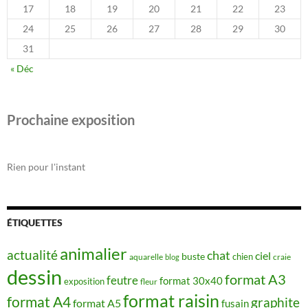
17
18
19
20
21
22
23
24
25
26
27
28
29
30
31
« Déc
Prochaine exposition
Rien pour l'instant
ÉTIQUETTES
animalier
actualité
chat
ciel
buste
chien
aquarelle
craie
blog
dessin
format A3
feutre
format 30x40
exposition
fleur
format raisin
format A4
graphite
format A5
fusain