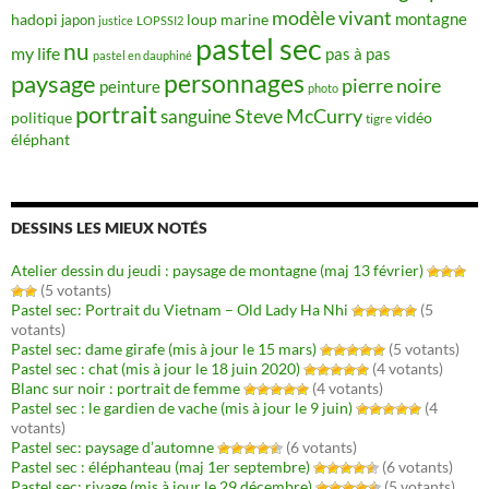
modèle vivant
montagne
hadopi
japon
loup
marine
justice
LOPSSI2
pastel sec
nu
my life
pas à pas
pastel en dauphiné
personnages
paysage
pierre noire
peinture
photo
portrait
Steve McCurry
sanguine
politique
vidéo
tigre
éléphant
DESSINS LES MIEUX NOTÉS
Atelier dessin du jeudi : paysage de montagne (maj 13 février)
(5 votants)
Pastel sec: Portrait du Vietnam – Old Lady Ha Nhi
(5
votants)
Pastel sec: dame girafe (mis à jour le 15 mars)
(5 votants)
Pastel sec : chat (mis à jour le 18 juin 2020)
(4 votants)
Blanc sur noir : portrait de femme
(4 votants)
Pastel sec : le gardien de vache (mis à jour le 9 juin)
(4
votants)
Pastel sec: paysage d’automne
(6 votants)
Pastel sec : éléphanteau (maj 1er septembre)
(6 votants)
Pastel sec: rivage (mis à jour le 29 décembre)
(5 votants)