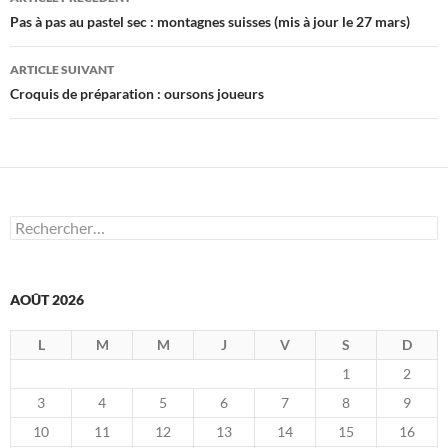
des
Pas à pas au pastel sec : montagnes suisses (mis à jour le 27 mars)
articles
ARTICLE SUIVANT
Croquis de préparation : oursons joueurs
Rechercher :
AOÛT 2026
L
M
M
J
V
S
D
1
2
3
4
5
6
7
8
9
10
11
12
13
14
15
16