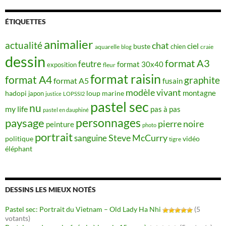
ÉTIQUETTES
animalier
actualité
chat
ciel
buste
chien
aquarelle
craie
blog
dessin
format A3
feutre
format 30x40
exposition
fleur
format raisin
format A4
graphite
format A5
fusain
modèle vivant
montagne
hadopi
japon
loup
marine
justice
LOPSSI2
pastel sec
nu
my life
pas à pas
pastel en dauphiné
personnages
paysage
pierre noire
peinture
photo
portrait
Steve McCurry
sanguine
politique
vidéo
tigre
éléphant
DESSINS LES MIEUX NOTÉS
Pastel sec: Portrait du Vietnam – Old Lady Ha Nhi
(5
votants)