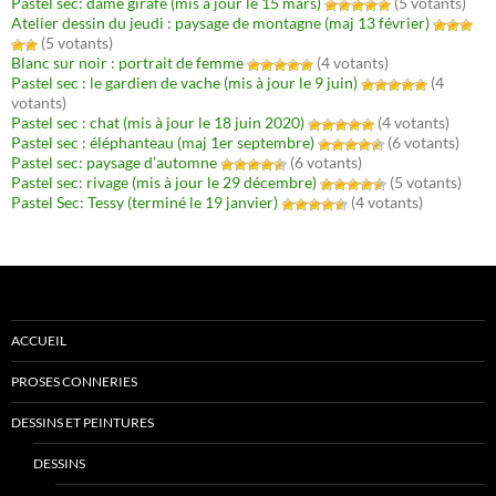
Pastel sec: dame girafe (mis à jour le 15 mars)
(5 votants)
Atelier dessin du jeudi : paysage de montagne (maj 13 février)
(5 votants)
Blanc sur noir : portrait de femme
(4 votants)
Pastel sec : le gardien de vache (mis à jour le 9 juin)
(4
votants)
Pastel sec : chat (mis à jour le 18 juin 2020)
(4 votants)
Pastel sec : éléphanteau (maj 1er septembre)
(6 votants)
Pastel sec: paysage d’automne
(6 votants)
Pastel sec: rivage (mis à jour le 29 décembre)
(5 votants)
Pastel Sec: Tessy (terminé le 19 janvier)
(4 votants)
ACCUEIL
PROSES CONNERIES
DESSINS ET PEINTURES
DESSINS