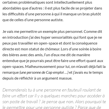
certaines problématiques sont intellectuellement plus
abordables que d’autres : il est plus facile de se projeter dans
les difficultés d’une personne à qui il manque un bras plutôt
que de celles d’une personne autiste.
Je vais me permettre un exemple plus personnel. Comme dit
en introduction j’ai des hyper sensorialités qui font que je ne
peux pas travailler en open-space et dont la conséquence
directe est mon statut de chômeur. Lors d’une soirée à boire
des bières avec des amis, l’un d’eux me dit de manière
entendue que je pourrais peut être faire une effort quant aux
open-spaces. Malheureusement pour lui, on m’avait déjà fait la
remarque
(une personne de Cap emploi …)
et j’avais eu le temps
depuis de réfléchir à un argument massue.
Demanderais tu à une personne en fauteuil roulant de
faire un effort car il y a quelques marches pour accéder à
son poste de travail ? Je pense que non. Alors pourquoi te
le permettre pour une personne autiste ? Parce que de