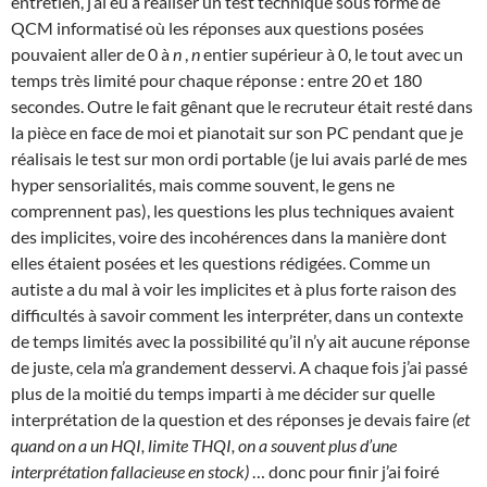
entretien, j’ai eu à réaliser un test technique sous forme de
QCM informatisé où les réponses aux questions posées
pouvaient aller de 0 à
n
,
n
entier supérieur à 0, le tout avec un
temps très limité pour chaque réponse : entre 20 et 180
secondes. Outre le fait gênant que le recruteur était resté dans
la pièce en face de moi et pianotait sur son PC pendant que je
réalisais le test sur mon ordi portable (je lui avais parlé de mes
hyper sensorialités, mais comme souvent, le gens ne
comprennent pas), les questions les plus techniques avaient
des implicites, voire des incohérences dans la manière dont
elles étaient posées et les questions rédigées. Comme un
autiste a du mal à voir les implicites et à plus forte raison des
difficultés à savoir comment les interpréter, dans un contexte
de temps limités avec la possibilité qu’il n’y ait aucune réponse
de juste, cela m’a grandement desservi. A chaque fois j’ai passé
plus de la moitié du temps imparti à me décider sur quelle
interprétation de la question et des réponses je devais faire
(et
quand on a un HQI, limite THQI, on a souvent plus d’une
interprétation fallacieuse en stock)
… donc pour finir j’ai foiré