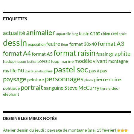
ÉTIQUETTES
animalier
actualité
chat
ciel
buste
chien
aquarelle
craie
blog
dessin
format A3
feutre
format 30x40
exposition
fleur
format raisin
format A4
graphite
format A5
fusain
modèle vivant
montagne
hadopi
japon
loup
marine
justice
LOPSSI2
pastel sec
nu
my life
pas à pas
pastel en dauphiné
personnages
paysage
pierre noire
peinture
photo
portrait
Steve McCurry
sanguine
politique
vidéo
tigre
éléphant
DESSINS LES MIEUX NOTÉS
Atelier dessin du jeudi : paysage de montagne (maj 13 février)