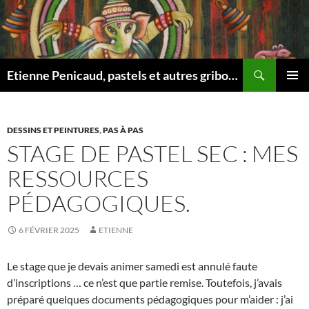
Aller
au
contenu
Recherche
Etienne Penicaud, pastels et autres gribouillages …
MENU
PRINCI
DESSINS ET PEINTURES
,
PAS À PAS
STAGE DE PASTEL SEC : MES
RESSOURCES
PÉDAGOGIQUES.
6 FÉVRIER 2025
ETIENNE
Le stage que je devais animer samedi est annulé faute
d’inscriptions … ce n’est que partie remise. Toutefois, j’avais
préparé quelques documents pédagogiques pour m’aider : j’ai