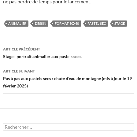
ne pas perdre de temps pour le lancement.
ANIMALIER
DESSIN
FORMAT 30X40
PASTEL SEC
STAGE
Navigation
ARTICLE PRÉCÉDENT
des
Stage : portrait animalier aux pastels secs.
articles
ARTICLE SUIVANT
Pas à pas aux pastels secs : chute d’eau de montagne (mis à jour le 19
février 2025)
Rechercher :