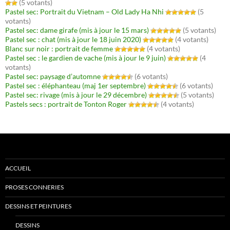
(5 votants)
Pastel sec: Portrait du Vietnam – Old Lady Ha Nhi
(5
votants)
Pastel sec: dame girafe (mis à jour le 15 mars)
(5 votants)
Pastel sec : chat (mis à jour le 18 juin 2020)
(4 votants)
Blanc sur noir : portrait de femme
(4 votants)
Pastel sec : le gardien de vache (mis à jour le 9 juin)
(4
votants)
Pastel sec: paysage d’automne
(6 votants)
Pastel sec : éléphanteau (maj 1er septembre)
(6 votants)
Pastel sec: rivage (mis à jour le 29 décembre)
(5 votants)
Pastels secs : portrait de Tonton Roger
(4 votants)
ACCUEIL
PROSES CONNERIES
DESSINS ET PEINTURES
DESSINS