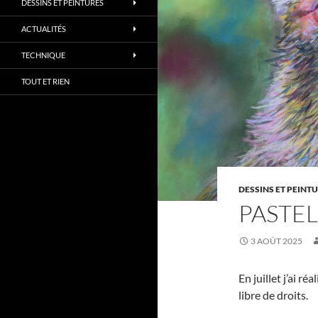
DESSINS ET PEINTURES
ACTUALITÉS
TECHNIQUE
TOUT ET RIEN
DESSINS ET PEINT
PASTEL
3 AOÛT 2025
En juillet j’ai 
libre de droits.