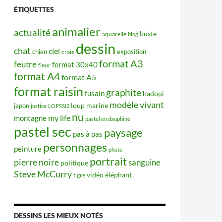
ÉTIQUETTES
animalier
actualité
buste
aquarelle
blog
dessin
chat
ciel
chien
exposition
craie
format A3
feutre
format 30x40
fleur
format A4
format A5
format raisin
graphite
fusain
hadopi
modèle vivant
japon
loup
marine
justice
LOPSSI2
nu
my life
montagne
pastel en dauphiné
pastel sec
paysage
pas à pas
personnages
peinture
photo
portrait
pierre noire
sanguine
politique
Steve McCurry
éléphant
vidéo
tigre
DESSINS LES MIEUX NOTÉS