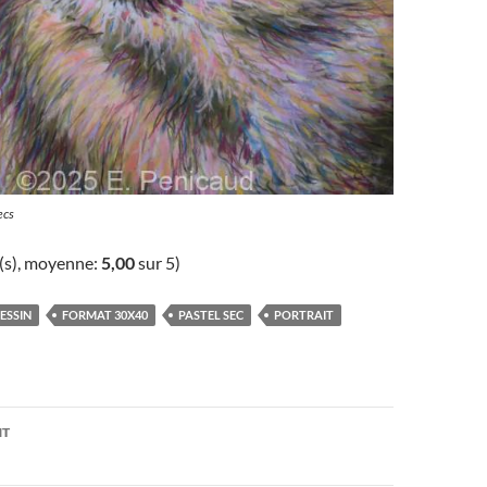
ecs
(s), moyenne:
5,00
sur 5)
ESSIN
FORMAT 30X40
PASTEL SEC
PORTRAIT
on
NT