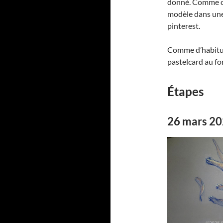
donné. Comme c’e
modèle dans une 
pinterest.
Comme d’habitude
pastelcard au fo
Étapes
26 mars 2