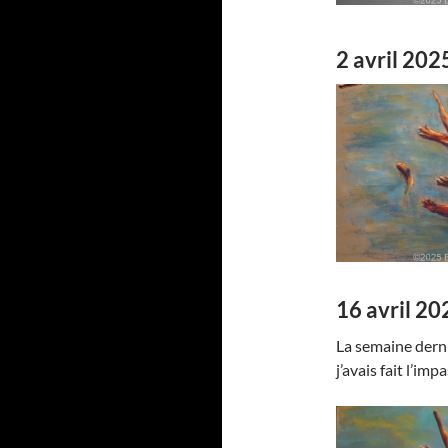
2 avril 202
16 avril 20
La semaine derni
j’avais fait l’imp