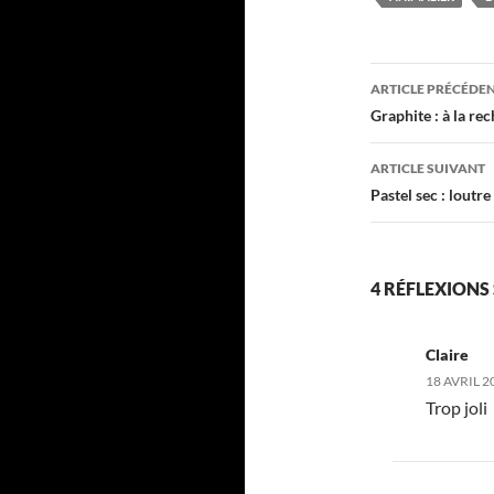
Navigati
ARTICLE PRÉCÉDE
des
Graphite : à la r
articles
ARTICLE SUIVANT
Pastel sec : loutre
4 RÉFLEXIONS 
Claire
18 AVRIL 2
Trop joli