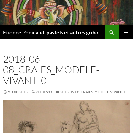
Aller
au
contenu
Recherche
Etienne Penicaud, pastels et autres gribouillages …
MENU
PRINCI
2018-06-
08_CRAIES_MODELE-
VIVANT_0
9 JUIN 2018
800 × 583
2018-06-08_CRAIES_MODELE-VIVANT_0